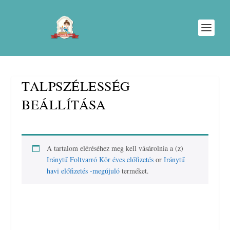
TALPSZÉLESSÉG
BEÁLLÍTÁSA
A tartalom eléréséhez meg kell vásárolnia a (z)
Iránytű Foltvarró Kör éves előfizetés
or
Iránytű
havi előfizetés -megújuló
terméket.