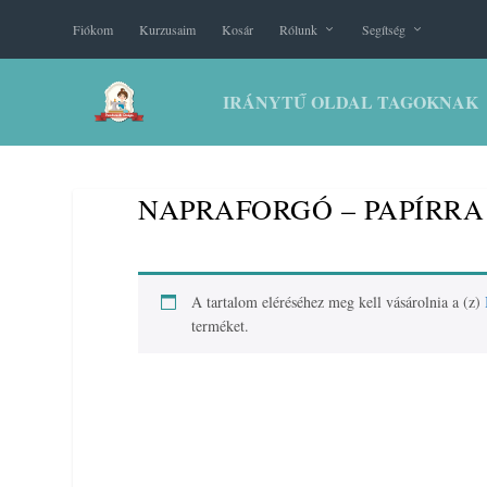
Fiókom
Kurzusaim
Kosár
Rólunk
Segítség
IRÁNYTŰ OLDAL TAGOKNAK
NAPRAFORGÓ – PAPÍRRA
A tartalom eléréséhez meg kell vásárolnia a (z)
terméket.