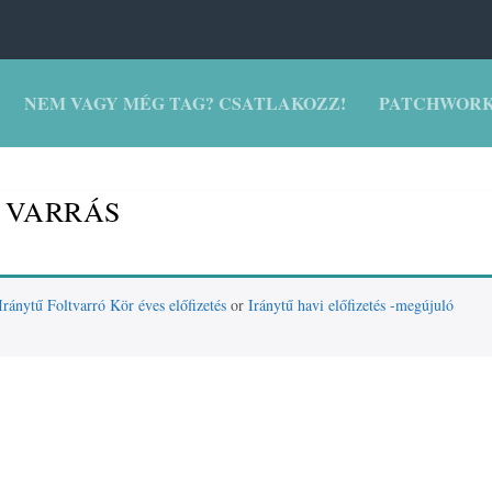
NEM VAGY MÉG TAG? CSATLAKOZZ!
PATCHWORK
 VARRÁS
Iránytű Foltvarró Kör éves előfizetés
or
Iránytű havi előfizetés -megújuló