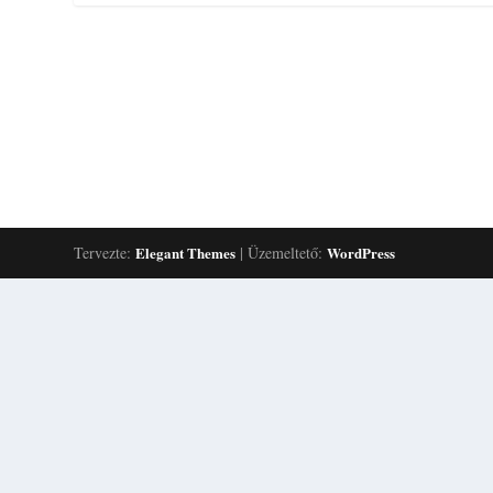
Tervezte:
Elegant Themes
| Üzemeltető:
WordPress