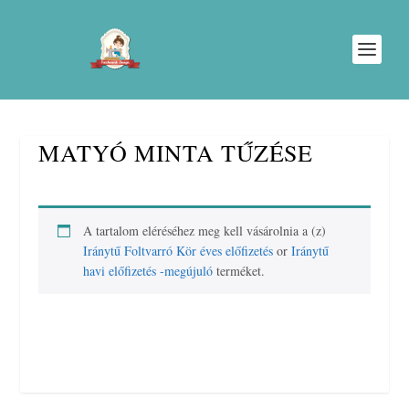
MATYÓ MINTA TŰZÉSE
A tartalom eléréséhez meg kell vásárolnia a (z)
Iránytű Foltvarró Kör éves előfizetés
or
Iránytű
havi előfizetés -megújuló
terméket.