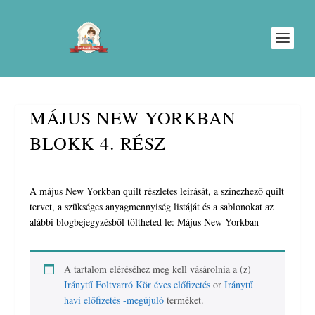
MÁJUS NEW YORKBAN
BLOKK 4. RÉSZ
A május New Yorkban quilt részletes leírását, a színezhező quilt
tervet, a szükséges anyagmennyiség listáját és a sablonokat az
alábbi blogbejegyzésből töltheted le: Május New Yorkban
A tartalom eléréséhez meg kell vásárolnia a (z)
Iránytű Foltvarró Kör éves előfizetés
or
Iránytű
havi előfizetés -megújuló
terméket.