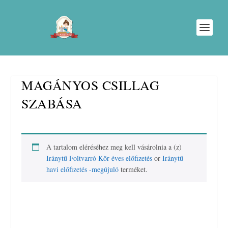
MAGÁNYOS CSILLAG
SZABÁSA
A tartalom eléréséhez meg kell vásárolnia a (z)
Iránytű Foltvarró Kör éves előfizetés
or
Iránytű
havi előfizetés -megújuló
terméket.