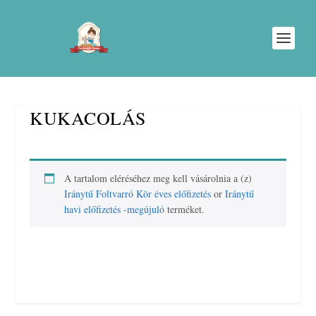
KUKACOLÁS
A tartalom eléréséhez meg kell vásárolnia a (z)
Iránytű Foltvarró Kör éves előfizetés
or
Iránytű
havi előfizetés -megújuló
terméket.