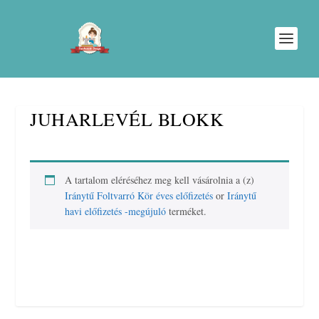
JUHARLEVÉL BLOKK
A tartalom eléréséhez meg kell vásárolnia a (z)
Iránytű Foltvarró Kör éves előfizetés
or
Iránytű
havi előfizetés -megújuló
terméket.