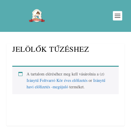
JELÖLŐK TŰZÉSHEZ
A tartalom eléréséhez meg kell vásárolnia a (z)
Iránytű Foltvarró Kör éves előfizetés
or
Iránytű
havi előfizetés -megújuló
terméket.