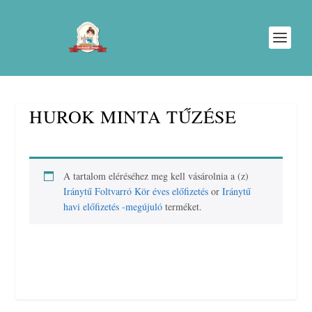
HUROK MINTA TŰZÉSE
A tartalom eléréséhez meg kell vásárolnia a (z)
Iránytű Foltvarró Kör éves előfizetés
or
Iránytű
havi előfizetés -megújuló
terméket.