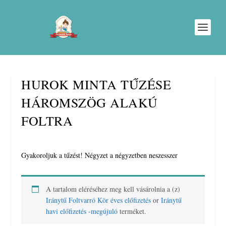
HUROK MINTA TŰZÉSE
HÁROMSZÖG ALAKÚ
FOLTRA
Gyakoroljuk a tűzést! Négyzet a négyzetben neszesszer
A tartalom eléréséhez meg kell vásárolnia a (z)
Iránytű Foltvarró Kör éves előfizetés
or
Iránytű
havi előfizetés -megújuló
terméket.