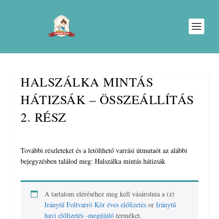
HALSZÁLKA MINTÁS
HÁTIZSÁK – ÖSSZEÁLLÍTÁS
2. RÉSZ
További részleteket és a letölthető varrási útmutaót az alábbi
bejegyzésben találod meg: Halszálka mintás hátizsák
A tartalom eléréséhez meg kell vásárolnia a (z)
Iránytű Foltvarró Kör éves előfizetés
or
Iránytű
havi előfizetés -megújuló
terméket.