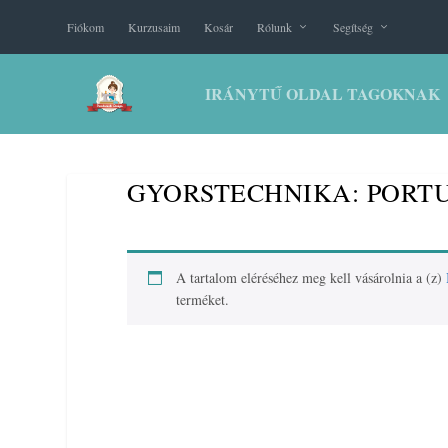
Fiókom
Kurzusaim
Kosár
Rólunk
Segítség
IRÁNYTŰ OLDAL TAGOKNAK
GYORSTECHNIKA: PORTU
A tartalom eléréséhez meg kell vásárolnia a (z)
terméket.