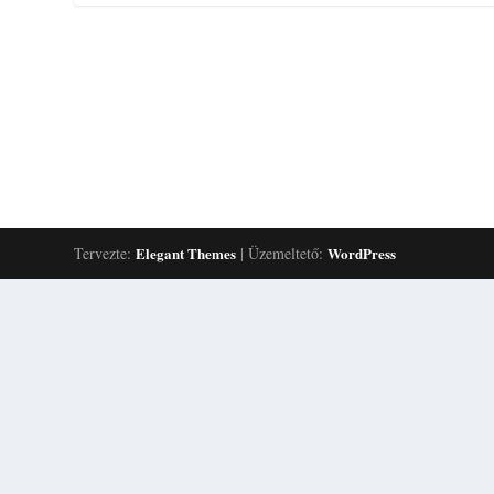
Tervezte:
Elegant Themes
| Üzemeltető:
WordPress