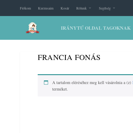
Fiókom
Kurzusaim
Kosár
Rólunk
Segítség
IRÁNYTŰ OLDAL TAGOKNAK
FRANCIA FONÁS
A tartalom eléréséhez meg kell vásárolnia a (z)
terméket.