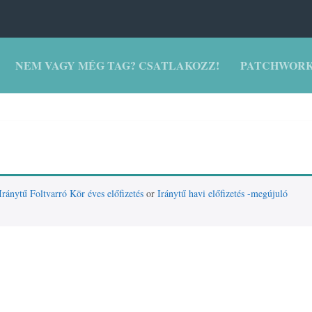
NEM VAGY MÉG TAG? CSATLAKOZZ!
PATCHWORK
Iránytű Foltvarró Kör éves előfizetés
or
Iránytű havi előfizetés -megújuló