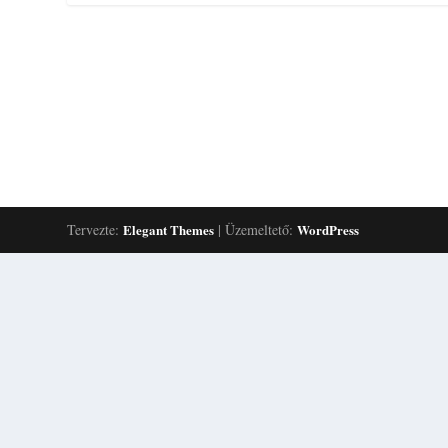
Tervezte:
Elegant Themes
| Üzemeltető:
WordPress