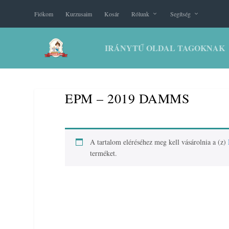
Fiókom
Kurzusaim
Kosár
Rólunk
Segítség
IRÁNYTŰ OLDAL TAGOKNAK
EPM – 2019 DAMMS
A tartalom eléréséhez meg kell vásárolnia a (z)
terméket.