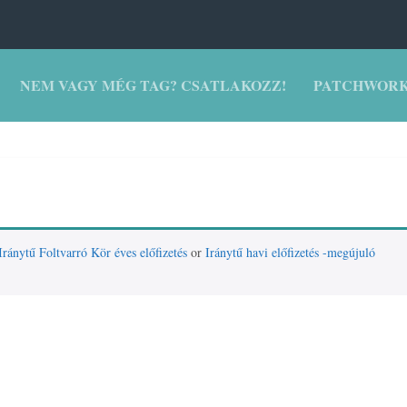
NEM VAGY MÉG TAG? CSATLAKOZZ!
PATCHWORK
Iránytű Foltvarró Kör éves előfizetés
or
Iránytű havi előfizetés -megújuló