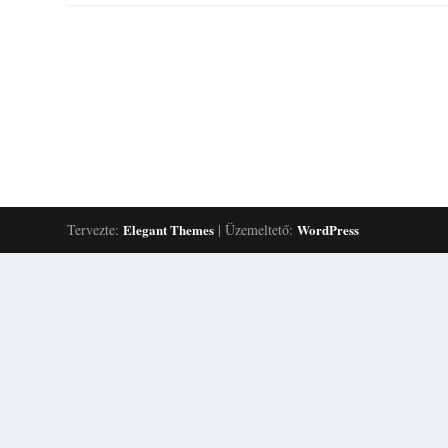
Tervezte:
Elegant Themes
| Üzemeltető:
WordPress