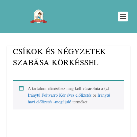
CSÍKOK ÉS NÉGYZETEK
SZABÁSA KÖRKÉSSEL
A tartalom eléréséhez meg kell vásárolnia a (z)
Iránytű Foltvarró Kör éves előfizetés
or
Iránytű
havi előfizetés -megújuló
terméket.