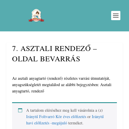
7. ASZTALI RENDEZŐ –
OLDAL BEVARRÁS
Az asztali anyagtartó (rendező) részletes varrási útmutatóját,
anyagszükségletét megtalálod az alábbi bejegyzésben: Asztali
anyagtartó, rendező
A tartalom eléréséhez meg kell vásárolnia a (z)
Iránytű Foltvarró Kör éves előfizetés
or
Iránytű
havi előfizetés -megújuló
terméket.