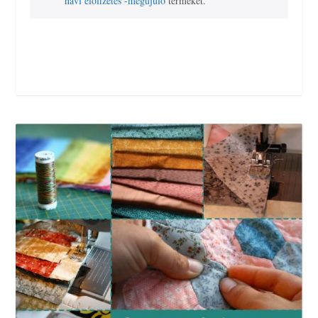
havi előfizetés -megújuló
terméket.