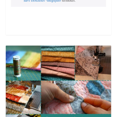
havi előfizetés -megújuló
terméket.