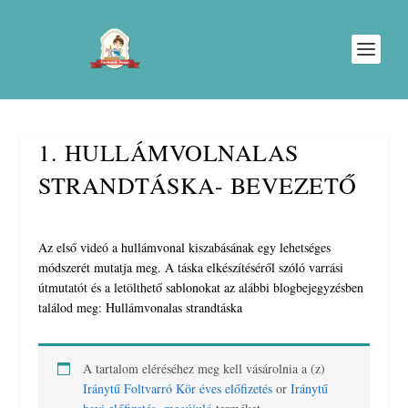
1. HULLÁMVOLNALAS
STRANDTÁSKA- BEVEZETŐ
Az első videó a hullámvonal kiszabásának egy lehetséges
módszerét mutatja meg. A táska elkészítéséről szóló varrási
útmutatót és a letölthető sablonokat az alábbi blogbejegyzésben
találod meg: Hullámvonalas strandtáska
A tartalom eléréséhez meg kell vásárolnia a (z)
Iránytű Foltvarró Kör éves előfizetés
or
Iránytű