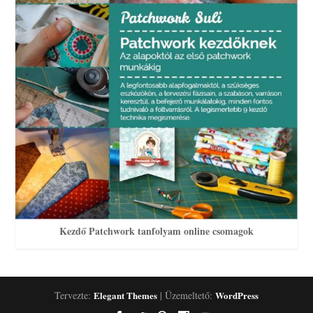
Kezdő Patchwork tanfolyam online csomagok
Tervezte:
Elegant Themes
| Üzemeltető:
WordPress