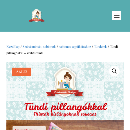
Kezdőlap
/
Szabásminták, sablonok
/
sablonok applikáláshoz
/
Tündérek
/ Tündi
pillangókkal – szabásminta
SALE!