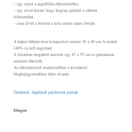
– egy rajzot a segédfólia elkészítéséhez,
r
i
– egy rövid leírást, hogy hogyan ajánlott a sablont
i
c
felhasználni,
c
e
– ezen kívül a borítón a kész minta színes fotóját.
e
i
w
s
a
:
A képen látható kész kompozíció mérete 30 x 40 cm.A mintát
s
5
140%-ra kell nagyítani.
:
0
A leírásban megadott méretek egy 45 x 55 cm-es párnahuzat
8
0
méreteit tükrözik.
5
F
Az elkészítéséről részletesebben a következő
0
t
blogbejegyzésekben lehet olvasni:
F
.
t
.
T
ündérek: Applikált patchwork párnák
Elfogyott