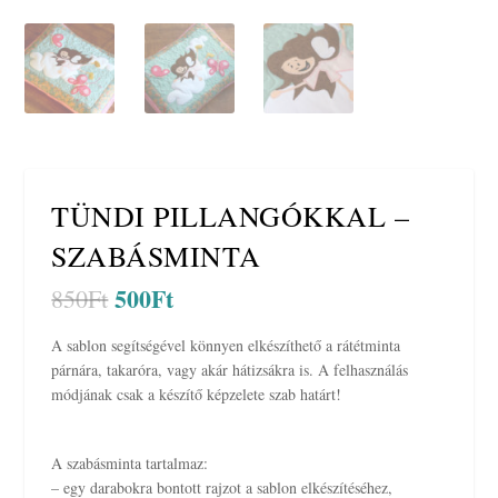
TÜNDI PILLANGÓKKAL –
SZABÁSMINTA
500
Ft
O
C
850
Ft
r
u
i
r
A sablon segítségével könnyen elkészíthető a rátétminta
g
r
párnára, takaróra, vagy akár hátizsákra is. A felhasználás
i
e
módjának csak a készítő képzelete szab határt!
n
n
a
t
A szabásminta tartalmaz:
l
p
– egy darabokra bontott rajzot a sablon elkészítéséhez,
p
r