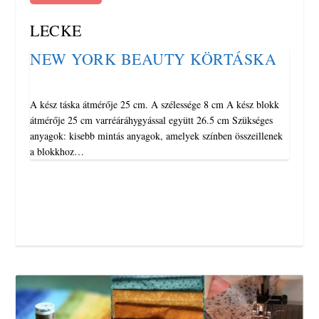
LECKE
NEW YORK BEAUTY KÖRTÁSKA
A kész táska átmérője 25 cm. A szélessége 8 cm A kész blokk
átmérője 25 cm varréáráhygyással együtt 26.5 cm Szükséges
anyagok: kisebb mintás anyagok, amelyek színben összeillenek
a blokkhoz…