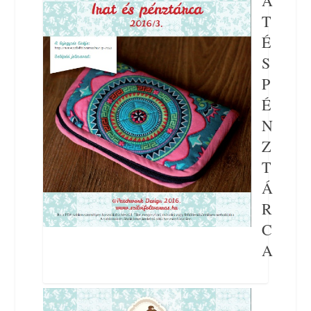
A
T
É
S
P
É
N
Z
T
Á
R
C
A