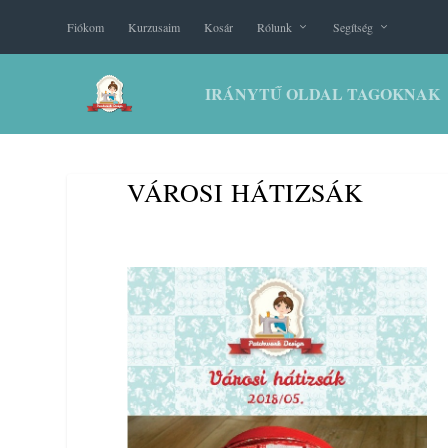
Fiókom
Kurzusaim
Kosár
Rólunk
Segítség
IRÁNYTŰ OLDAL TAGOKNAK
VÁROSI HÁTIZSÁK