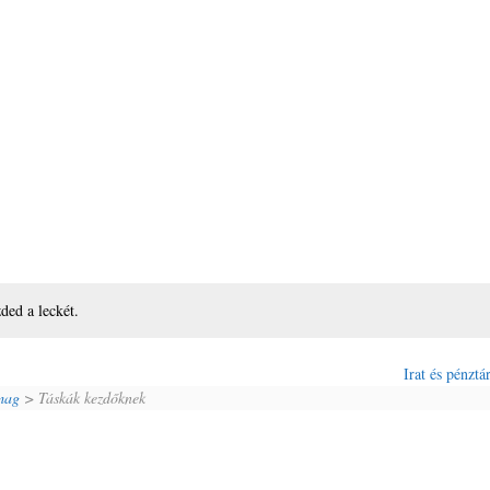
zded a leckét.
Irat és pénztá
mag
> Táskák kezdőknek