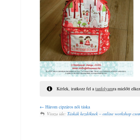
Kérlek, iratkozz fel a
tanfolyam
ra mielőtt elke
Három cipzáros női táska
Vissza ide:
Táskák kezdőknek – online workshop cso