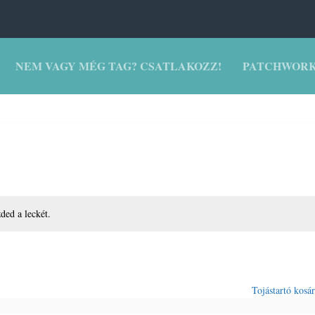
NEM VAGY MÉG TAG? CSATLAKOZZ!
PATCHWORK
zded a leckét.
Tojástartó kosá