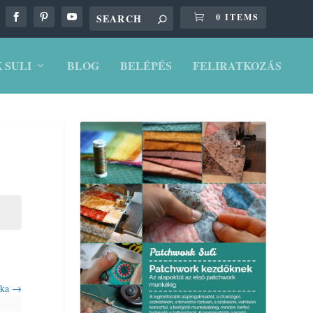
0 ITEMS
 SULI
BLOG
BELÉPÉS
FELIRATKOZÁS
rka