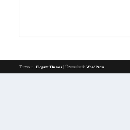
Tervezte:
Elegant Themes
| Üzemeltető:
WordPress