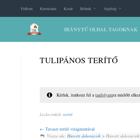
Fiókom
Kurzusaim
Kosár
Rólunk
Segítség
IRÁNYTŰ OLDAL TAGOKNAK
TULIPÁNOS TERÍTŐ
Kérlek, iratkozz fel a
tanfolyam
ra mielőtt elke
Leckecímkék:
terítő
Tavaszi terítő virágmintával
Vissza ide:
Húsvéti dekorációk
> Húsvéti dekorációk