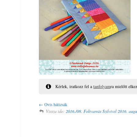
Kérlek, iratkozz fel a
tanfolyam
ra mielőtt elke
Ovis hátizsák
Vissza ide:
2016./08. Foltvarrás Szilvivel 2016. augu