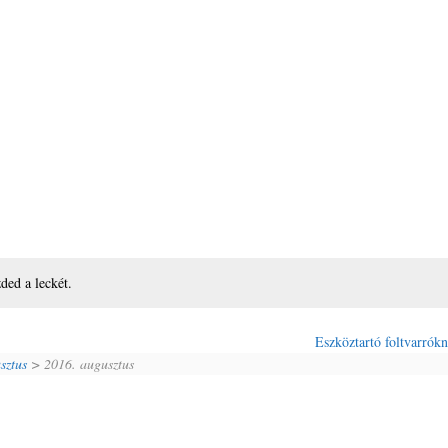
zded a leckét.
Eszköztartó foltvarrók
sztus
> 2016. augusztus