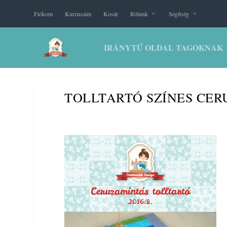
Fiókom
Kurzusaim
Kosár
Rólunk
Segítség
IRÁNYTŰ OLDAL TAGOKNAK
TOLLTARTÓ SZÍNES CE