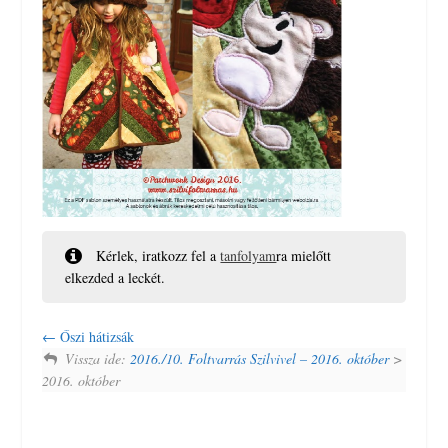
Kérlek, iratkozz fel a
tanfolyam
ra mielőtt
elkezded a leckét.
Őszi hátizsák
Vissza ide:
2016./10. Foltvarrás Szilvivel – 2016. október
>
2016. október