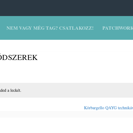
NEM VAGY MÉG TAG? CSATLAKOZZ!
PATCHWORK
ÓDSZEREK
zded a leckét.
Körbargello QAYG techniká