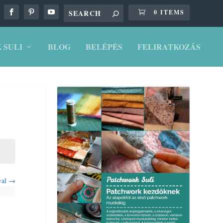
0 ITEMS
 SULI
BLOG
BELÉPÉS
FELIRATKOZÁS
val