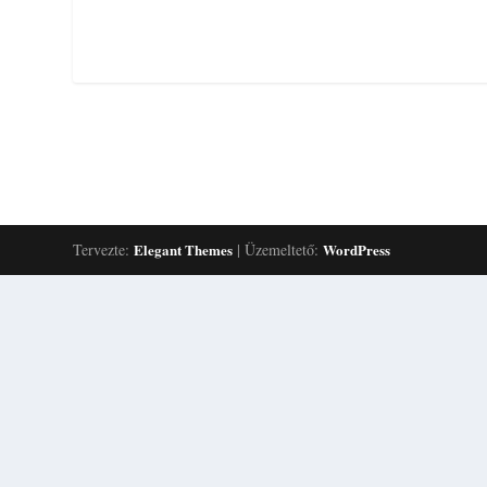
Tervezte:
Elegant Themes
| Üzemeltető:
WordPress