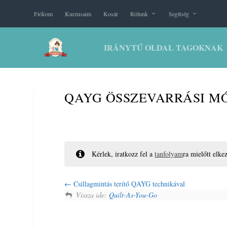
Fiókom
Kurzusaim
Kosár
Rólunk
Segítség
IRÁNYTŰ OLDAL TAGOKNAK
QAYG ÖSSZEVARRÁSI M
Kérlek, iratkozz fel a
tanfolyam
ra mielőtt elke
Csillagmintás terítő QAYG technikával
Vissza ide:
Quilt-As-You-Go