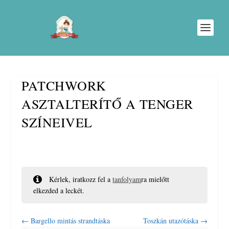
PATCHWORK
ASZTALTERÍTŐ A TENGER
SZÍNEIVEL
Kérlek, iratkozz fel a
tanfolyam
ra mielőtt
elkezded a leckét.
Bargello mintás strandtáska
Toszkán utazótáska