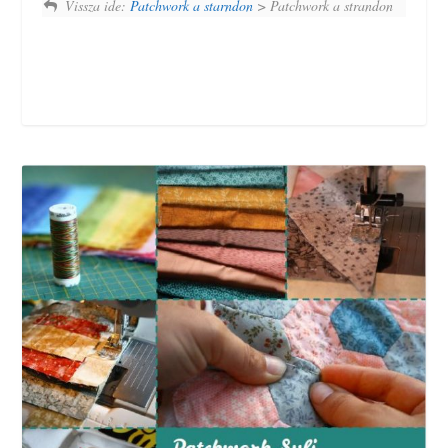
Vissza ide:
Patchwork a starndon
> Patchwork a strandon