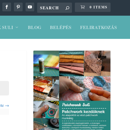
0 ITEMS
 SULI
BLOG
BELÉPÉS
FELIRATKOZÁS
ete