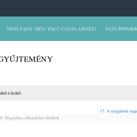
NEM VAGY MÉG TAG? CSATLAKOZZ!
PATCHWORK
KGYŰJTEMÉNY
zded a leckét.
17. A nyugalom szig
. Négyfoltos, kilencfoltos blokkok