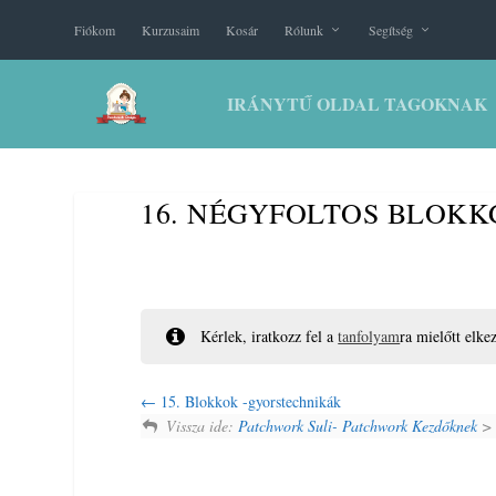
Fiókom
Kurzusaim
Kosár
Rólunk
Segítség
IRÁNYTŰ OLDAL TAGOKNAK
16. NÉGYFOLTOS BLOK
Kérlek, iratkozz fel a
tanfolyam
ra mielőtt elke
15. Blokkok -gyorstechnikák
Vissza ide:
Patchwork Suli- Patchwork Kezdőknek
> 6