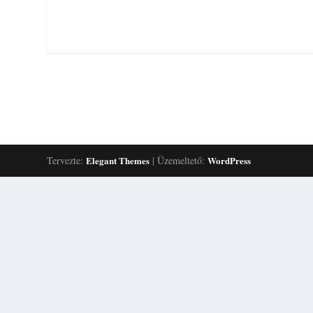
Tervezte:
Elegant Themes
| Üzemeltető:
WordPress