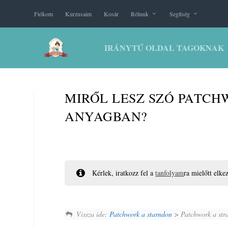
Fiókom
Kurzusaim
Kosár
Rólunk
Segítség
IRÁNYTŰ OLDAL TAGOKNAK
MIRŐL LESZ SZÓ PATC
ANYAGBAN?
Kérlek, iratkozz fel a
tanfolyam
ra mielőtt elke
Vissza ide:
Patchwork a starndon
> Patchwork a str