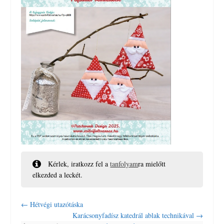
Kérlek, iratkozz fel a
tanfolyam
ra mielőtt
elkezded a leckét.
Hétvégi utazótáska
Karácsonyfadísz katedrál ablak technikával