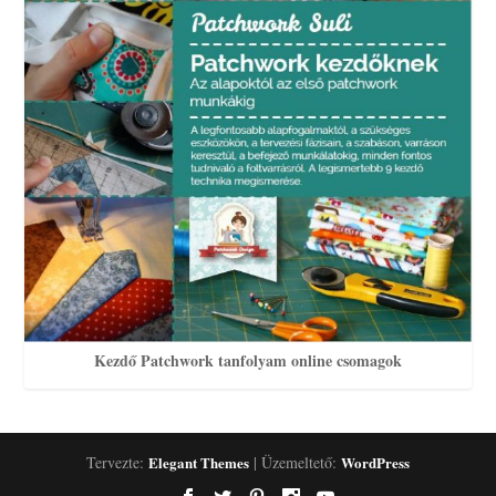
Kezdő Patchwork tanfolyam online csomagok
Tervezte:
Elegant Themes
| Üzemeltető:
WordPress