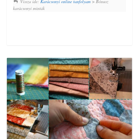
Vissza ide:
Karácsonyi online tanfolyam
> Bónusz
karácsonyi minták