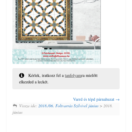
Kérlek, iratkozz fel a
tanfolyam
ra mielőtt
elkezded a leckét.
Varrd és tépd párnahuzat
Vissza ide:
2018./06. Foltvarrás Szilvivel június
> 2018.
június