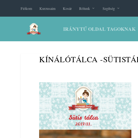
Fiókom
Kurzusaim
Kosár
Rólunk
Segítség
IRÁNYTŰ OLDAL TAGOKNAK
KÍNÁLÓTÁLCA -SÜTISTÁ