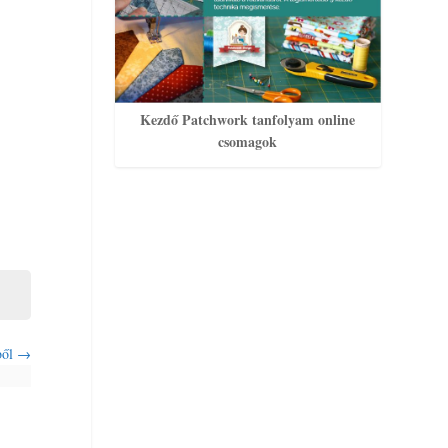
Kezdő Patchwork tanfolyam online
csomagok
ből