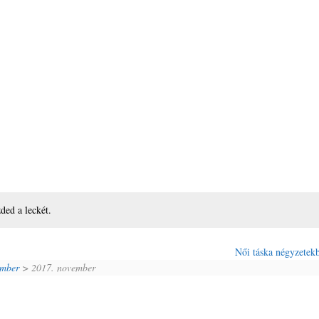
zded a leckét.
Női táska négyzetek
ember
> 2017. november