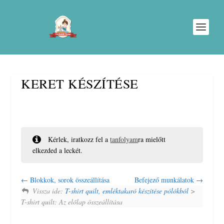
KERET KÉSZÍTÉSE
Kérlek, iratkozz fel a
tanfolyam
ra mielőtt
elkezded a leckét.
Blokkok, sorok összeállítása
Befejező munkálatok
Vissza ide:
T-shirt quilt, emléktakaró készítése pólókból
>
T-shirt quilt: Az előlap összeállítása