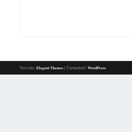
Tervezte:
Elegant Themes
| Üzemeltető:
WordPress