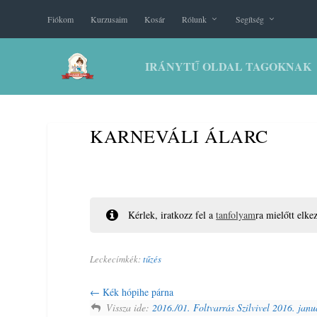
Fiókom
Kurzusaim
Kosár
Rólunk
Segítség
IRÁNYTŰ OLDAL TAGOKNAK
KARNEVÁLI ÁLARC
Kérlek, iratkozz fel a
tanfolyam
ra mielőtt elke
Leckecímkék:
tűzés
Kék hópihe párna
Vissza ide:
2016./01. Foltvarrás Szilvivel 2016. janu