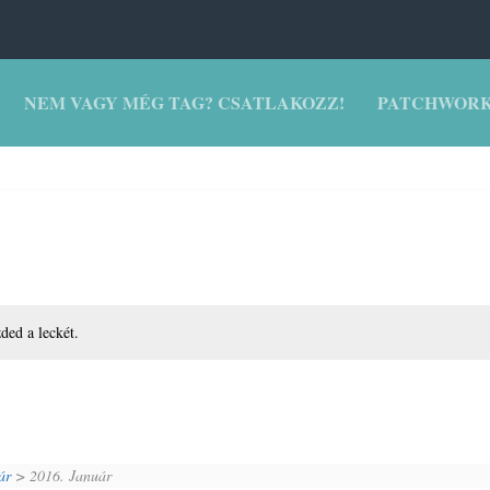
NEM VAGY MÉG TAG? CSATLAKOZZ!
PATCHWORK
zded a leckét.
ár
> 2016. Január