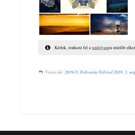
Kérlek, iratkozz fel a
tanfolyam
ra mielőtt elke
Vissza ide:
2019./3. Foltvarrás Szilvivel 2019. 3. ne