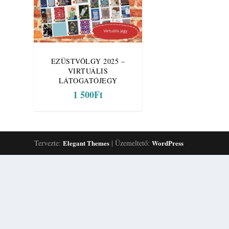
EZÜSTVÖLGY 2025 –
VIRTUÁLIS
LÁTOGATÓJEGY
1 500
Ft
Tervezte:
Elegant Themes
| Üzemeltető:
WordPress