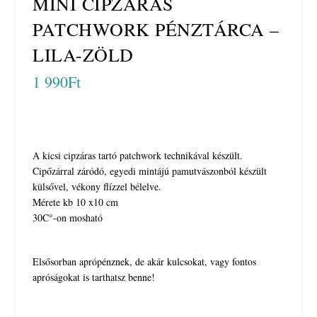
MINI CIPZÁRAS
PATCHWORK PÉNZTÁRCA –
LILA-ZÖLD
1 990
Ft
A kicsi cipzáras tartó patchwork technikával készült.
Cipőzárral záródó, egyedi mintájú pamutvászonból készült
külsővel, vékony flízzel bélelve.
Mérete kb 10 x10 cm
30C°-on mosható
Elsősorban aprópénznek, de akár kulcsokat, vagy fontos
apróságokat is tarthatsz benne!