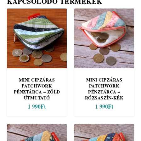
KAPCSOLÓDÓ TERMÉKEK
MINI CIPZÁRAS
MINI CIPZÁRAS
PATCHWORK
PATCHWORK
PÉNZTÁRCA – ZÖLD
PÉNZTÁRCA –
ÚTMUTATÓ
RÓZSASZÍN-KÉK
1 990
Ft
1 990
Ft