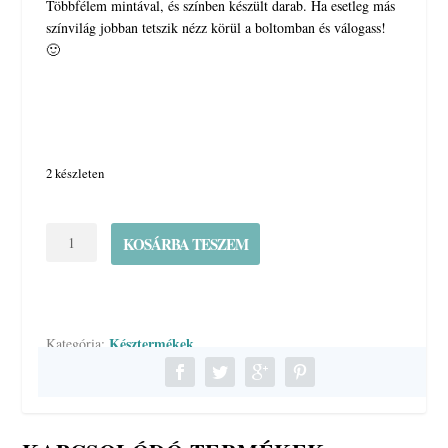
Többfélem mintával, és színben készült darab. Ha esetleg más
színvilág jobban tetszik nézz körül a boltomban és válogass!
🙂
2 készleten
Mini
KOSÁRBA TESZEM
cipzáras
patchwork
pénztárca
-
lila-
Késztermékek
Kategória:
zöld
mennyiség