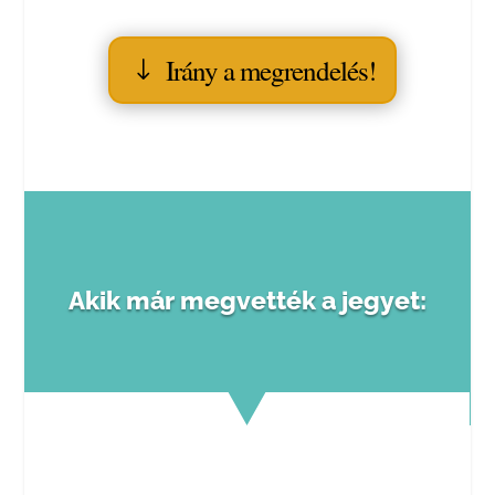
Irány a megrendelés!
Akik már megvették a jegyet: