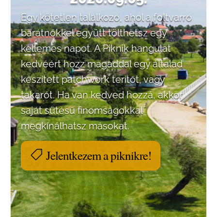
Egy kötetlen találkozó, ahol a foltvarró
barátnőkkel együtt tölthetsz egy
kellemes napot. A Piknik hangulat
kedvéért hozz magaddal egy általad
készített patchwork terítőt, vagy
takarót. Ha van kedved hozzá, akkor
saját sütésű finomságokkal
megkínálhatsz másokat.
Jelentkezem a piknikre!