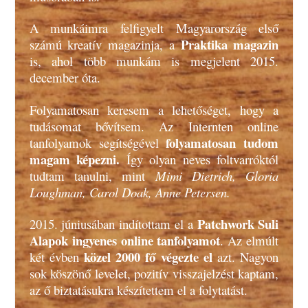
A munkáimra felfigyelt Magyarország első
Praktika magazin
számú kreatív magazinja, a
is, ahol több munkám is megjelent 2015.
december óta.
Folyamatosan keresem a lehetőséget, hogy a
tudásomat bővítsem. Az Internten online
folyamatosan tudom
tanfolyamok segítségével
magam képezni.
Így olyan neves foltvarróktól
tudtam tanulni, mint
Mimi Dietrich, Gloria
Loughman, Carol Doak, Anne Petersen.
Patchwork Suli
2015. júniusában indítottam el a
Alapok ingyenes online tanfolyamot
. Az elmúlt
közel 2000 fő végezte
el
két évben
azt. Nagyon
sok köszönő levelet, pozitív visszajelzést kaptam,
az ő biztatásukra készítettem el a folytatást.