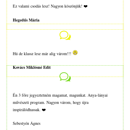
Ez valami csodás lesz! Nagyon köszönjük!
❤️
Hegedűs Mária
w
Hú de klassz lesz már alig várom!!!
Kovács Miklósné Edit
w
Én 3 főre jegyeztetném magamat, magunkat. Anya-lányai
művészeti program. Nagyon várom, hogy újra
inspirálódhassak.
❤️
Sebestyén Ágnes