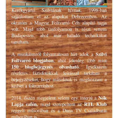
Kerékgyártó Szilviának hívnak. 1998-ban
sajátítottam el az alapokat Debrecenben. Az
oktatóm a Magyar Foltvarró Céh alapító tagja
volt. Majd több tanfolyamon is részt vettem
Budapesten, ahol már haladó technikákat
tanultam.
Szilvi
A munkáimról folyamatosan hírt adok a
Foltvarró blogjában
, ahol jelenleg több mint
150 blogbejegyzés olvasható
. Igyekszem
részletes fázisfotókkal, leírással tarkítani a
bejegyzéseket, hogy másoknak is meghozzam a
kedvet a foltvarráshoz.
Nők
2014. őszén megjelent velem egy interjú a
Lapja cafén,
RTL Klub
majd szerepeltem az
reggeli műsorában és a Duna TV Családbarát
műsorában is.