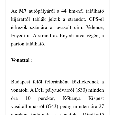
M7
A
z
autópályáról a 44 km-nél található
kijárattól táblák jelzik a strandot. GPS-el
érkezők számára a javasolt cím: Velence,
Enyedi u. A strand az Enyedi utca végén, a
parton található.
Vonattal :
Budapest felől félóránként közllekednek a
vonatok. A Déli pályaudvarról (S30) minden
óra 10 perckor, Kőbánya Kispest
vasútállomásról (G43) pedig minden óra 27
perckor indulnak a vonatok. Mindkettő