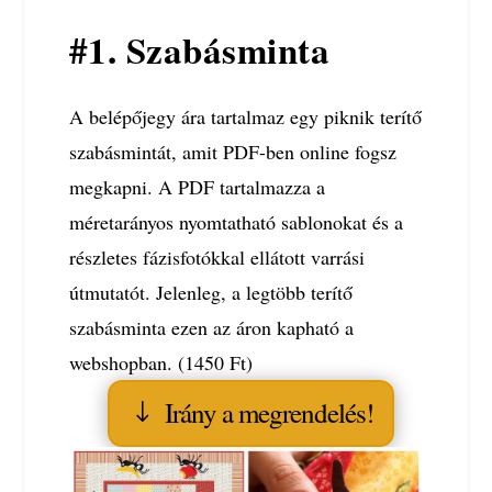
#1. Szabásminta
A belépőjegy ára tartalmaz egy piknik terítő
szabásmintát, amit PDF-ben online fogsz
megkapni. A PDF tartalmazza a
méretarányos nyomtatható sablonokat és a
részletes fázisfotókkal ellátott varrási
útmutatót. Jelenleg, a legtöbb terítő
szabásminta ezen az áron kapható a
webshopban. (1450 Ft)
Irány a megrendelés!