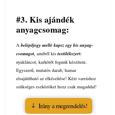
#3. Kis ajándék
anyagcsomag:
A
belépőjegy mellé kapsz egy kis anyag-
csomagot,
amiből kis
textilékszert:
nyakláncot, karkötőt fogunk készíteni.
Egyszerű, mutatós darab, hamar
elsajátítható az elkészítése! Kézi varráshoz
szükséges eszközöket hozz csak magaddal!
Irány a megrendelés!