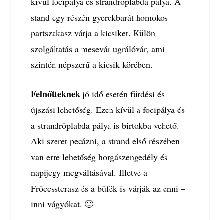
kívül focipálya és strandröplabda pálya. A
stand egy részén gyerekbarát homokos
partszakasz várja a kicsiket. Külön
szolgáltatás a mesevár ugrálóvár, ami
szintén népszerű a kicsik körében.
Felnőtteknek
jó idő esetén fürdési és
újszási lehetőség. Ezen kívül a focipálya és
a strandröplabda pálya is birtokba vehető.
Aki szeret pecázni, a strand első részében
van erre lehetőség horgászengedély és
napijegy megváltásával. Illetve a
Fröccssterasz és a büfék is várják az enni –
inni vágyókat. 🙂