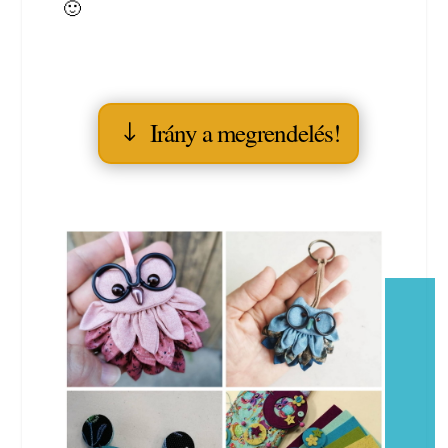
🙂
Irány a megrendelés!