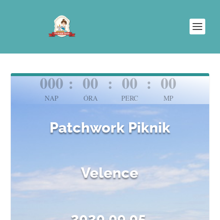
000
:
00
:
00
:
00
NAP
ÓRA
PERC
MP
Patchwork Piknik
Velence
2020.09.05.