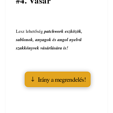
#4. Vásár
Lesz lehetőség
patchwork eszközök,
sablonok, anyagok és angol nyelvű
szakkönyvek vásárlására is!
Irány a megrendelés!